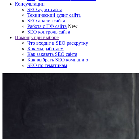
Консультации
SEO аудит сайта
Технический аудит сайта
SEO анализ сайта
Работа с ПФ сайта
New
SEO контроль сайта
Помощь при выборе
Что входит в SEO раскрутку
Как мы работаем
Как заказать SEO сайта
Как выбрать SEO компанию
SEO по тематикам