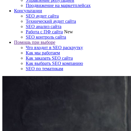
Управление репутацией
Продвижение на маркетплейсах
Консультации
SEO аудит сайта
Технический аудит сайта
SEO анализ сайта
Работа с ПФ сайта
New
SEO контроль сайта
Помощь при выборе
Что входит в SEO раскрутку
Как мы работаем
Как заказать SEO сайта
Как выбрать SEO компанию
SEO по тематикам