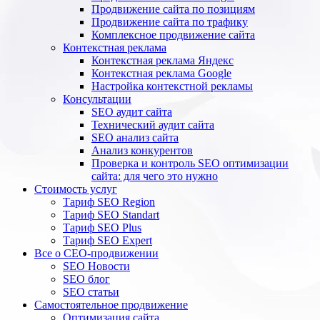
Продвижение сайта по позициям
Продвижение сайта по трафику
Комплексное продвижение сайта
Контекстная реклама
Контекстная реклама Яндекс
Контекстная реклама Google
Настройка контекстной рекламы
Консультации
SEO аудит сайта
Технический аудит сайта
SEO анализ сайта
Анализ конкурентов
Проверка и контроль SEO оптимизации
сайта: для чего это нужно
Стоимость услуг
Тариф SEO Region
Тариф SEO Standart
Тариф SEO Plus
Тариф SEO Expert
Все о СЕО-продвижении
SEO Новости
SEO блог
SEO статьи
Самостоятельное продвижение
Оптимизация сайта