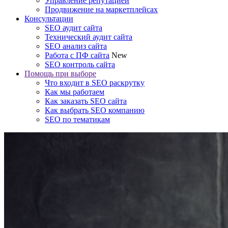
Управление репутацией
Продвижение на маркетплейсах
Консультации
SEO аудит сайта
Технический аудит сайта
SEO анализ сайта
Работа с ПФ сайта
New
SEO контроль сайта
Помощь при выборе
Что входит в SEO раскрутку
Как мы работаем
Как заказать SEO сайта
Как выбрать SEO компанию
SEO по тематикам