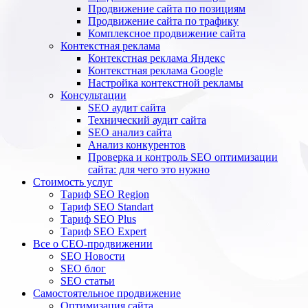
Продвижение сайта по позициям
Продвижение сайта по трафику
Комплексное продвижение сайта
Контекстная реклама
Контекстная реклама Яндекс
Контекстная реклама Google
Настройка контекстной рекламы
Консультации
SEO аудит сайта
Технический аудит сайта
SEO анализ сайта
Анализ конкурентов
Проверка и контроль SEO оптимизации
сайта: для чего это нужно
Стоимость услуг
Тариф SEO Region
Тариф SEO Standart
Тариф SEO Plus
Тариф SEO Expert
Все о СЕО-продвижении
SEO Новости
SEO блог
SEO статьи
Самостоятельное продвижение
Оптимизация сайта